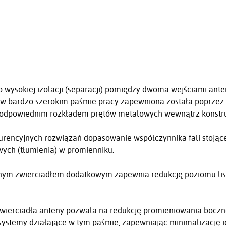
 wysokiej izolacji (separacji) pomiędzy dwoma wejściami ant
B w bardzo szerokim paśmie pracy zapewniona została poprze
 odpowiednim rozkładem prętów metalowych wewnątrz konstru
urencyjnych rozwiązań dopasowanie współczynnika fali stoją
wych (tłumienia) w promienniku.
nym zwierciadłem dodatkowym zapewnia redukcję poziomu lis
wierciadła anteny pozwala na redukcję promieniowania boczne
systemy działające w tym paśmie, zapewniając minimalizację 