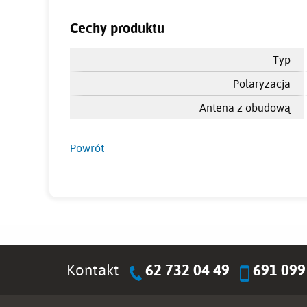
Cechy produktu
Typ
Polaryzacja
Antena z obudową
Powrót
Kontakt
62 732 04 49
691 099