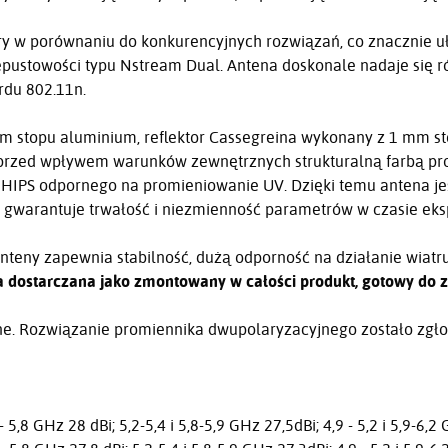
y w porównaniu do konkurencyjnych rozwiązań, co znacznie uł
epustowości typu Nstream Dual. Antena doskonale nadaje się 
rdu 802.11n.
 stopu aluminium, reflektor Cassegreina wykonany z 1 mm stop
przed wpływem warunków zewnętrznych strukturalną farbą pros
 HIPS odpornego na promieniowanie UV. Dzięki temu antena j
gwarantuje trwałość i niezmienność parametrów w czasie eksp
teny zapewnia stabilność, dużą odporność na działanie wiatru
 dostarczana jako zmontowany w całości produkt, gotowy do
ne. Rozwiązanie promiennika dwupolaryzacyjnego zostało zgł
5,8 GHz 28 dBi; 5,2-5,4 i 5,8-5,9 GHz 27,5dBi; 4,9 - 5,2 i 5,9-6,2