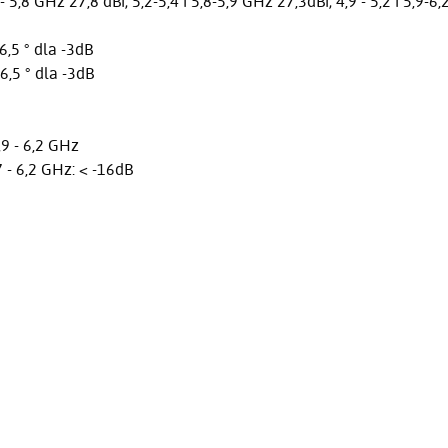
5,8 GHz 27,8 dBi; 5,2-5,4 i 5,8-5,9 GHz 27,3dBi; 4,9 - 5,2 i 5,9-6
,5 ° dla -3dB
,5 ° dla -3dB
,9 - 6,2 GHz
,7 - 6,2 GHz: < -16dB