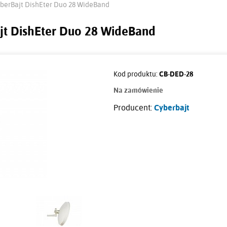
berBajt DishEter Duo 28 WideBand
jt DishEter Duo 28 WideBand
Kod produktu:
CB-DED-28
Na zamówienie
Producent:
Cyberbajt