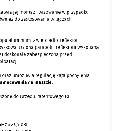
atwia jej montaż i wizowanie w przypadku
również do zastosowania w łączach
u aluminium. Zwierciadło, reflektor,
zkowa. Osłona paraboli i reflektora wykonana
est doskonale zabezpieczona przed
loatacji
 oraz umożliwia regulację kąta pochylenia
 zamocowania na maszcie.
oszone do Urzędu Patentowego RP.
 GHz >26,5 dBi