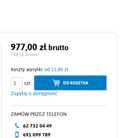
977,00 zł
brutto
Cena:
794,31 zł
netto
Koszty wysyłki:
od 11,00 zł
szt.
DO KOSZYKA
Zapytaj o dostępność
ZAMÓW PRZEZ TELEFON
62 732 04 49
691 099 789