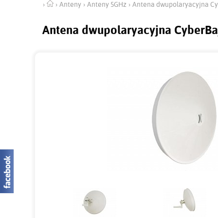
Anteny
Anteny 5GHz
Antena dwupolaryacyjna Cy
Antena dwupolaryacyjna CyberBa