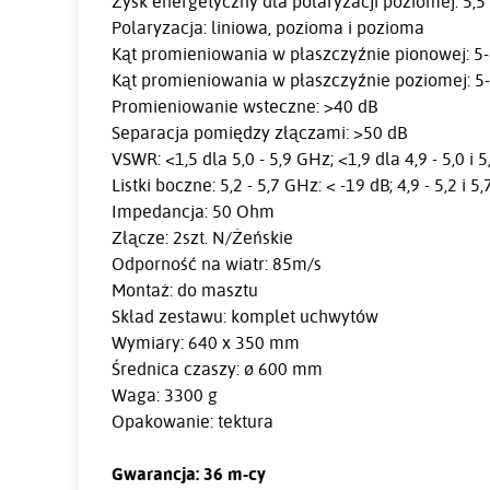
Zysk energetyczny dla polaryzacji poziomej: 5,5 - 
Polaryzacja: liniowa, pozioma i pozioma
Kąt promieniowania w płaszczyźnie pionowej: 5-6
Kąt promieniowania w płaszczyźnie poziomej: 5-6
Promieniowanie wsteczne: >40 dB
Separacja pomiędzy złączami: >50 dB
VSWR: <1,5 dla 5,0 - 5,9 GHz; <1,9 dla 4,9 - 5,0 i 5
Listki boczne: 5,2 - 5,7 GHz: < -19 dB; 4,9 - 5,2 i 5
Impedancja: 50 Ohm
Złącze: 2szt. N/Żeńskie
Odporność na wiatr: 85m/s
Montaż: do masztu
Skład zestawu: komplet uchwytów
Wymiary: 640 x 350 mm
Średnica czaszy: ø 600 mm
Waga: 3300 g
Opakowanie: tektura
Gwarancja: 36 m-cy