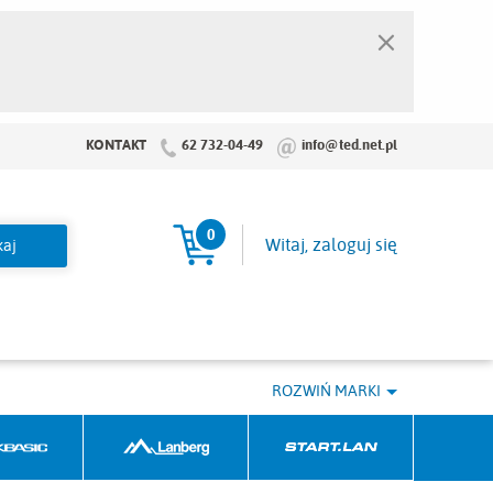
×
KONTAKT
62 732-04-49
info@ted.net.pl
0
Koszyk
Witaj, zaloguj się
ROZWIŃ MARKI