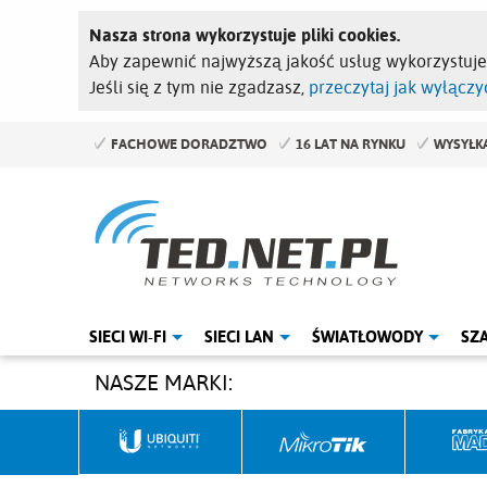
Nasza strona wykorzystuje pliki cookies.
Aby zapewnić najwyższą jakość usług wykorzystuj
Jeśli się z tym nie zgadzasz,
przeczytaj jak wyłączyć
FACHOWE DORADZTWO
16 LAT NA RYNKU
WYSYŁKA
SIECI WI-FI
SIECI LAN
ŚWIATŁOWODY
SZ
NASZE MARKI: