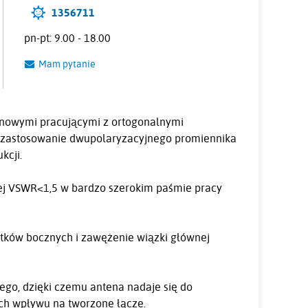
1356711
pn-pt: 9.00 - 18.00
Mam pytanie
enowymi pracującymi z ortogonalnymi
z zastosowanie dwupolaryzacyjnego promiennika
kcji.
cej VSWR<1,5 w bardzo szerokim paśmie pracy
tków bocznych i zawężenie wiązki głównej
go, dzięki czemu antena nadaje się do
ich wpływu na tworzone łącze.