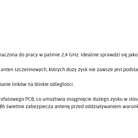
naczona do pracy w paśmie 2,4 GHz. Idealnie sprawdzi się jak
nten szczelinowych, których duży zysk nie zawsze jest podstaw
anie linków na bliskie odległości.
rofalowego PCB, co umożliwia osiągnięcie dużego zysku w sto
ABS świetnie zabezpiecza antenę przed oddziaływaniem warun