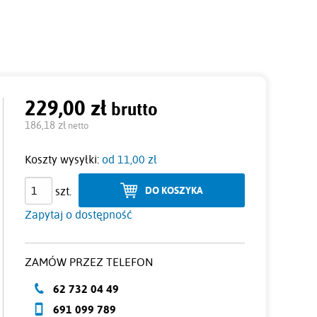
229,00 zł
brutto
Cena:
186,18 zł
netto
Koszty wysyłki:
od 11,00 zł
szt.
DO KOSZYKA
Zapytaj o dostępność
ZAMÓW PRZEZ TELEFON
62 732 04 49
691 099 789