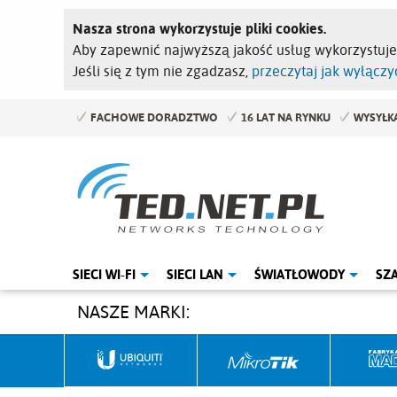
Nasza strona wykorzystuje pliki cookies.
Aby zapewnić najwyższą jakość usług wykorzystuj
Jeśli się z tym nie zgadzasz,
przeczytaj jak wyłączyć
FACHOWE DORADZTWO
16 LAT NA RYNKU
WYSYŁKA
SIECI WI-FI
SIECI LAN
ŚWIATŁOWODY
SZ
NASZE MARKI: