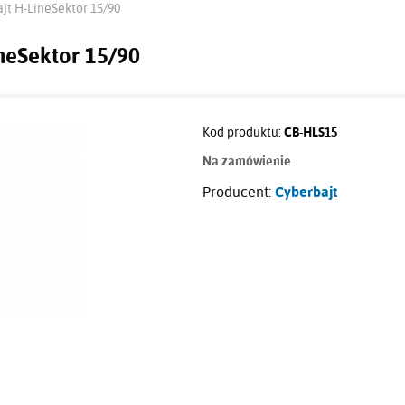
jt H-LineSektor 15/90
neSektor 15/90
Kod produktu:
CB-HLS15
Na zamówienie
Producent:
Cyberbajt