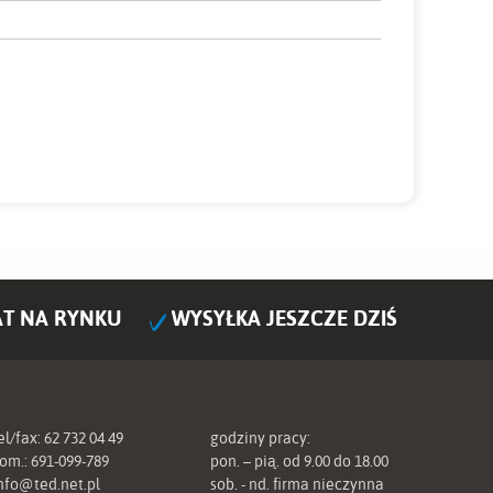
AT NA RYNKU
WYSYŁKA JESZCZE DZIŚ
el/fax:
62 732 04 49
godziny pracy:
om.:
691-099-789
pon. – pią. od 9.00 do 18.00
nfo@ted.net.pl
sob. - nd. firma nieczynna