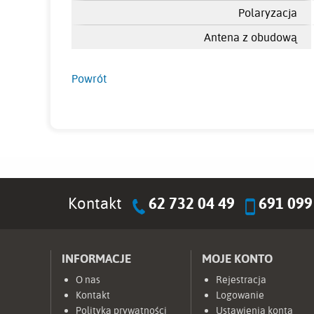
Polaryzacja
Antena z obudową
Powrót
Kontakt
62 732 04 49
691 099
INFORMACJE
MOJE KONTO
O nas
Rejestracja
Kontakt
Logowanie
Polityka prywatności
Ustawienia konta