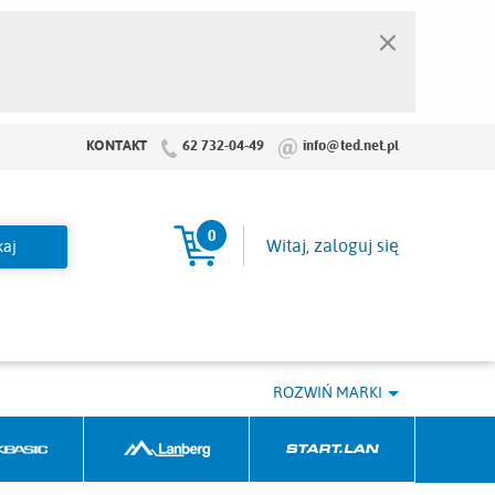
×
KONTAKT
62 732-04-49
info@ted.net.pl
0
Koszyk
Witaj, zaloguj się
ROZWIŃ MARKI