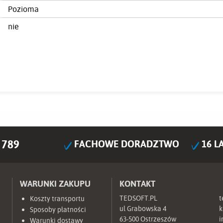
Pozioma
nie
 789
FACHOWE DORADZTWO
16 L
WARUNKI ZAKUPU
KONTAKT
TEDSOFT.PL
t
Koszty transportu
ul Grabowska 4
k
Sposoby płatności
63-500 Ostrzeszów
i
Warunki dostawy