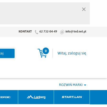
×
KONTAKT
62 732-04-49
info@ted.net.pl
0
Koszyk
Witaj, zaloguj się
ROZWIŃ MARKI