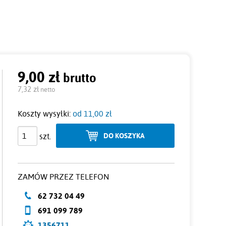
9,00 zł
brutto
Cena:
7,32 zł
netto
Koszty wysyłki:
od 11,00 zł
szt.
DO KOSZYKA
ZAMÓW PRZEZ TELEFON
62 732 04 49
691 099 789
1356711