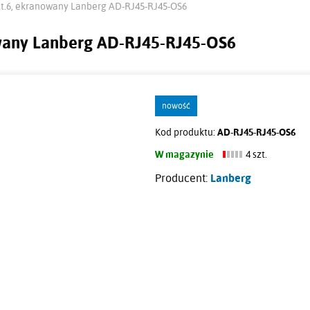
at.6, ekranowany Lanberg AD-RJ45-RJ45-OS6
owany Lanberg AD-RJ45-RJ45-OS6
nowość
Kod produktu:
AD-RJ45-RJ45-OS6
W magazynie
4 szt.
Producent:
Lanberg