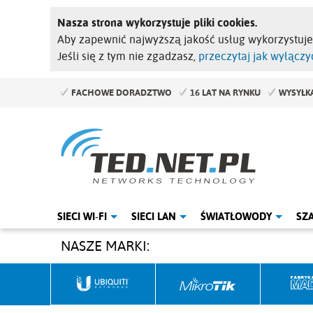
Nasza strona wykorzystuje pliki cookies.
Aby zapewnić najwyższą jakość usług wykorzystuj
Jeśli się z tym nie zgadzasz,
przeczytaj jak wyłączyć
FACHOWE DORADZTWO
16 LAT NA RYNKU
WYSYŁKA
SIECI WI-FI
SIECI LAN
ŚWIATŁOWODY
SZ
NASZE MARKI: