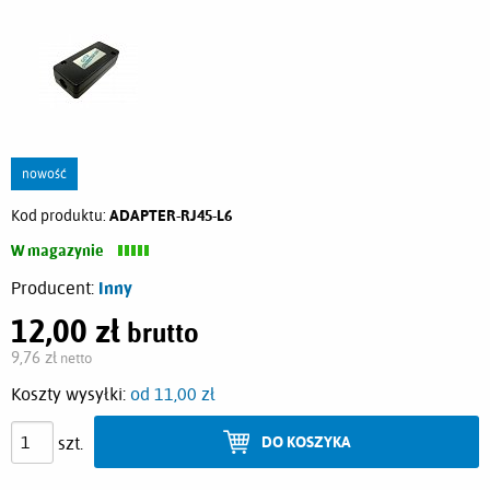
nowość
Kod produktu:
ADAPTER-RJ45-L6
W magazynie
Producent:
Inny
12,00 zł
brutto
Cena:
9,76 zł
netto
Koszty wysyłki:
od 11,00 zł
szt.
DO KOSZYKA