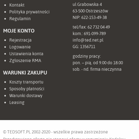
ul Grabowska 4
Kontakt
63-500 Ostrzeszów
Polityka prywatności
NIP: 622-153-49-38
Regulamin
tel/fax:
62 732 04 49
MOJE KONTO
kom.:
691-099-789
Rejestracja
info@ted.net.pl
GG:
1356711
Logowanie
Ustawienia konta
godziny pracy:
Zgłoszenie RMA
pon. – pią. od 9.00 do 18.00
sob. - nd. firma nieczynna
WARUNKI ZAKUPU
Koszty transportu
Sposoby płatności
Warunki dostawy
Leasing
© TEDSOFT.PL 2002-2020 - wszelkie prawa zastrzeżone