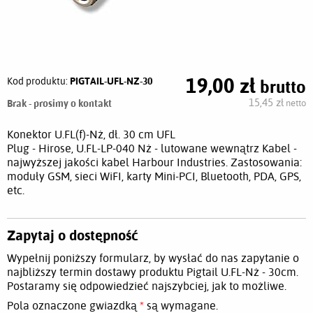
19,00 zł
Kod produktu:
PIGTAIL-UFL-NZ-30
brutto
C
15,45 zł
Brak - prosimy o kontakt
netto
Konektor U.FL(f)-Nż, dł. 30 cm UFL
Plug - Hirose, U.FL-LP-040 Nż - lutowane wewnątrz Kabel -
najwyższej jakości kabel Harbour Industries. Zastosowania:
moduły GSM, sieci WiFI, karty Mini-PCI, Bluetooth, PDA, GPS,
etc.
Zapytaj o dostępność
Wypełnij poniższy formularz, by wysłać do nas zapytanie o
najbliższy termin dostawy produktu Pigtail U.FL-Nż - 30cm.
Postaramy się odpowiedzieć najszybciej, jak to możliwe.
Pola oznaczone gwiazdką
*
są wymagane.