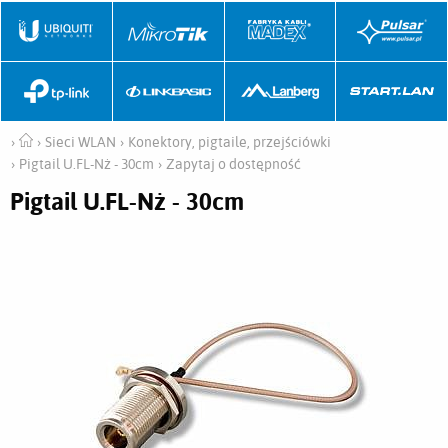
Sieci WLAN
Konektory, pigtaile, przejściówki
Pigtail U.FL-Nż - 30cm
Zapytaj o dostępność
Pigtail U.FL-Nż - 30cm