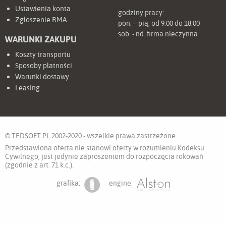
Ustawienia konta
godziny pracy:
Zgłoszenie RMA
pon. – pią. od 9.00 do 18.00
sob. - nd. firma nieczynna
WARUNKI ZAKUPU
Koszty transportu
Sposoby płatności
Warunki dostawy
Leasing
© TEDSOFT.PL 2002-2020 - wszelkie prawa zastrzeżone
Przedstawiona oferta nie stanowi oferty w rozumieniu Kodeksu
Cywilnego, jest jedynie zaproszeniem do rozpoczęcia rokowań
(zgodnie z art. 71 k.c.).
grafika:
engine: