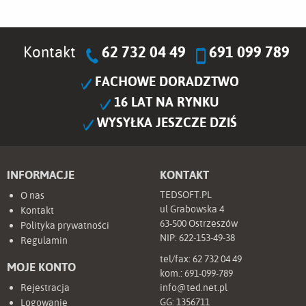
Kontakt
62 732 04 49
691 099 789
FACHOWE DORADZTWO
16 LAT NA RYNKU
WYSYŁKA JESZCZE DZIŚ
INFORMACJE
KONTAKT
TEDSOFT.PL
O nas
ul Grabowska 4
Kontakt
63-500 Ostrzeszów
Polityka prywatności
NIP: 622-153-49-38
Regulamin
tel/fax:
62 732 04 49
MOJE KONTO
kom.:
691-099-789
Rejestracja
info@ted.net.pl
GG:
1356711
Logowanie