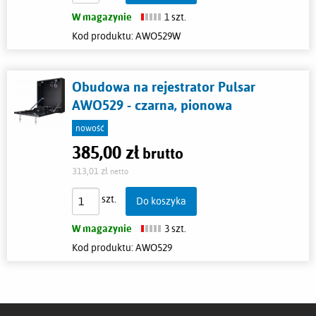
W magazynie
1 szt.
Kod produktu:
AWO529W
Obudowa na rejestrator Pulsar
AWO529 - czarna, pionowa
nowość
385,00 zł
Cena:
brutto
313,01 zł
netto
szt.
Do koszyka
W magazynie
3 szt.
Kod produktu:
AWO529