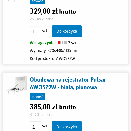
nowość
329,00 zł
Cena:
brutto
267,48 zł
netto
szt.
Do koszyka
W magazynie
3 szt.
Wymiary: 320x430x100mm
Kod produktu:
AWO528W
Obudowa na rejestrator Pulsar
AWO529W - biała, pionowa
nowość
385,00 zł
Cena:
brutto
313,01 zł
netto
szt.
Do koszyka