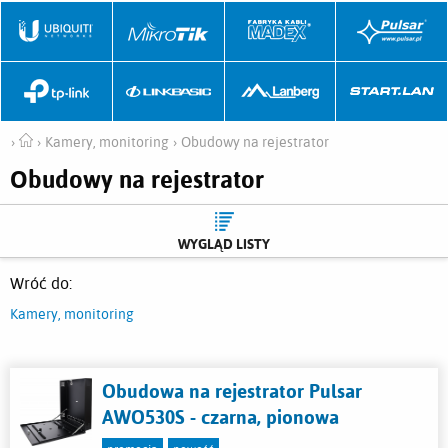
Kamery, monitoring
Obudowy na rejestrator
Obudowy na rejestrator
WYGLĄD LISTY
Wróć do:
Menu
Kamery, monitoring
Na stronie:
Układ:
Sortuj:
Obudowa na rejestrator Pulsar
AWO530S - czarna, pionowa