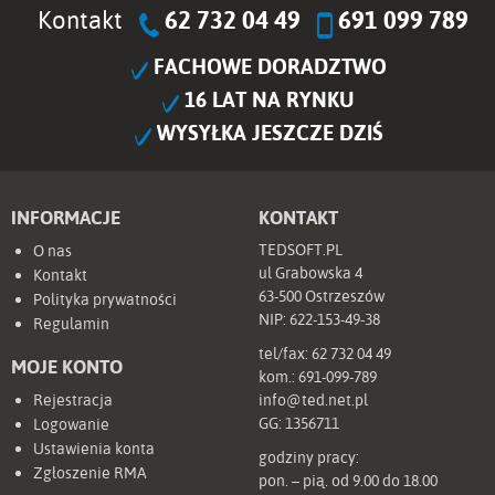
Kontakt
62 732 04 49
691 099 789
FACHOWE DORADZTWO
16 LAT NA RYNKU
WYSYŁKA JESZCZE DZIŚ
INFORMACJE
KONTAKT
TEDSOFT.PL
O nas
ul Grabowska 4
Kontakt
63-500 Ostrzeszów
Polityka prywatności
NIP: 622-153-49-38
Regulamin
tel/fax:
62 732 04 49
MOJE KONTO
kom.:
691-099-789
Rejestracja
info@ted.net.pl
GG:
1356711
Logowanie
Ustawienia konta
godziny pracy:
Zgłoszenie RMA
pon. – pią. od 9.00 do 18.00