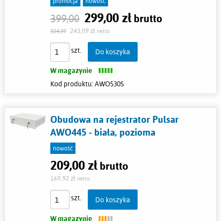
promocja
nowość
299,00 zł
Cena:
399,00
brutto
243,09 zł
324,39
netto
szt.
Do koszyka
W magazynie
Kod produktu:
AWO530S
Obudowa na rejestrator Pulsar
AWO445 - biała, pozioma
nowość
209,00 zł
Cena:
brutto
169,92 zł
netto
szt.
Do koszyka
W magazynie