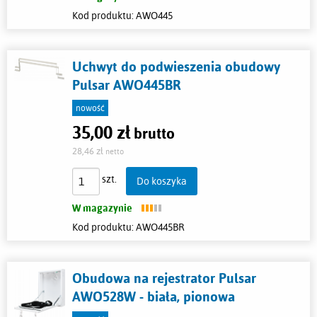
Kod produktu:
AWO445
Uchwyt do podwieszenia obudowy
Pulsar AWO445BR
nowość
35,00 zł
Cena:
brutto
28,46 zł
netto
szt.
Do koszyka
W magazynie
Kod produktu:
AWO445BR
Obudowa na rejestrator Pulsar
AWO528W - biała, pionowa